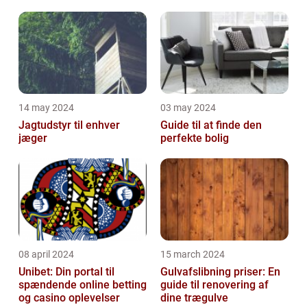
Malerservice til dit hjem
bevægelsesbesvær
eller virksomhed
14 may 2024
03 may 2024
Jagtudstyr til enhver
Guide til at finde den
jæger
perfekte bolig
08 april 2024
15 march 2024
Unibet: Din portal til
Gulvafslibning priser: En
spændende online betting
guide til renovering af
og casino oplevelser
dine trægulve