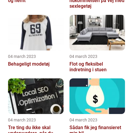
og nemt
hukommelsen på vej med
sexlegetøj
04 march 2023
04 march 2023
Behageligt modetøj
Flot og fleksibel
indretning i stuen
04 march 2023
04 march 2023
Tre ting du ikke skal
Sådan fik jeg finansieret