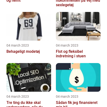
og nemt
hukommelsen på vej med
sexlegetøj
04 march 2023
04 march 2023
Behageligt modetøj
Flot og fleksibel
indretning i stuen
04 march 2023
04 march 2023
Tre ting du ikke skal
Sådan fik jeg finansieret