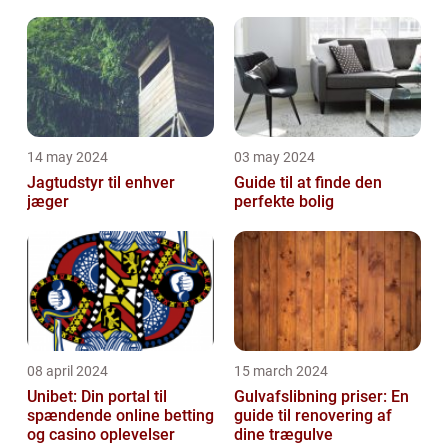
Malerservice til dit hjem
bevægelsesbesvær
eller virksomhed
14 may 2024
03 may 2024
Jagtudstyr til enhver
Guide til at finde den
jæger
perfekte bolig
08 april 2024
15 march 2024
Unibet: Din portal til
Gulvafslibning priser: En
spændende online betting
guide til renovering af
og casino oplevelser
dine trægulve