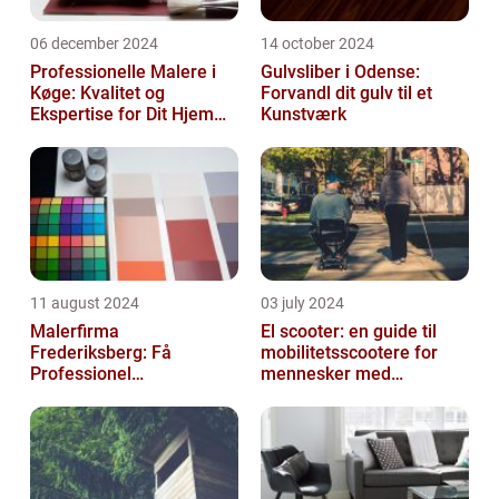
06 december 2024
14 october 2024
Professionelle Malere i
Gulvsliber i Odense:
Køge: Kvalitet og
Forvandl dit gulv til et
Ekspertise for Dit Hjem
Kunstværk
eller Virksomhed
11 august 2024
03 july 2024
Malerfirma
El scooter: en guide til
Frederiksberg: Få
mobilitetsscootere for
Professionel
mennesker med
Malerservice til dit hjem
bevægelsesbesvær
eller virksomhed