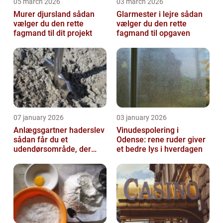
05 march 2026
03 march 2026
Murer djursland sådan
Glarmester i lejre sådan
vælger du den rette
vælger du den rette
fagmand til dit projekt
fagmand til opgaven
07 january 2026
03 january 2026
Anlægsgartner haderslev
Vinudespolering i
sådan får du et
Odense: rene ruder giver
udendørsområde, der
et bedre lys i hverdagen
holder i mange år