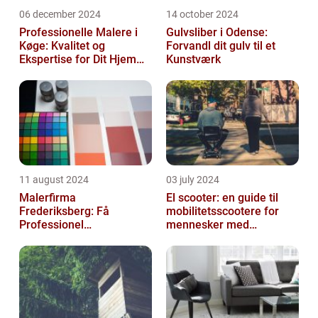
06 december 2024
14 october 2024
Professionelle Malere i
Gulvsliber i Odense:
Køge: Kvalitet og
Forvandl dit gulv til et
Ekspertise for Dit Hjem
Kunstværk
eller Virksomhed
11 august 2024
03 july 2024
Malerfirma
El scooter: en guide til
Frederiksberg: Få
mobilitetsscootere for
Professionel
mennesker med
Malerservice til dit hjem
bevægelsesbesvær
eller virksomhed