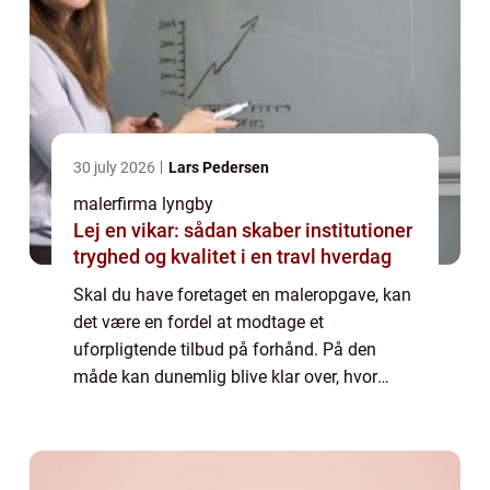
30 july 2026
Lars Pedersen
malerfirma lyngby
Lej en vikar: sådan skaber institutioner
tryghed og kvalitet i en travl hverdag
Skal du have foretaget en maleropgave, kan
det være en fordel at modtage et
uforpligtende tilbud på forhånd. På den
måde kan dunemlig blive klar over, hvor
meget du kan forvente, at du skal betale for
den pågæ...