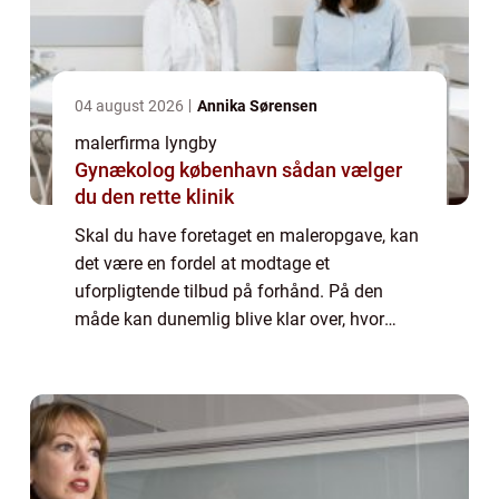
04 august 2026
Annika Sørensen
malerfirma lyngby
Gynækolog københavn sådan vælger
du den rette klinik
Skal du have foretaget en maleropgave, kan
det være en fordel at modtage et
uforpligtende tilbud på forhånd. På den
måde kan dunemlig blive klar over, hvor
meget du kan forvente, at du skal betale for
den pågæ...