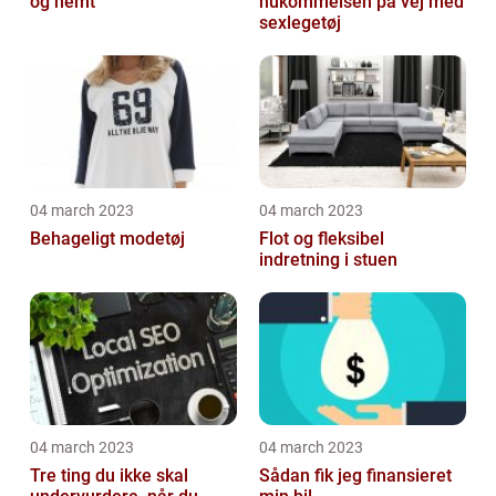
og nemt
hukommelsen på vej med
sexlegetøj
04 march 2023
04 march 2023
Behageligt modetøj
Flot og fleksibel
indretning i stuen
04 march 2023
04 march 2023
Tre ting du ikke skal
Sådan fik jeg finansieret