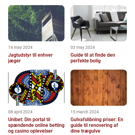
Malerservice til dit hjem
bevægelsesbesvær
eller virksomhed
14 may 2024
03 may 2024
Jagtudstyr til enhver
Guide til at finde den
jæger
perfekte bolig
08 april 2024
15 march 2024
Unibet: Din portal til
Gulvafslibning priser: En
spændende online betting
guide til renovering af
og casino oplevelser
dine trægulve