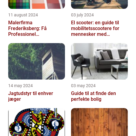
11 august 2024
03 july 2024
Malerfirma
El scooter: en guide til
Frederiksberg: Få
mobilitetsscootere for
Professionel
mennesker med
Malerservice til dit hjem
bevægelsesbesvær
eller virksomhed
14 may 2024
03 may 2024
Jagtudstyr til enhver
Guide til at finde den
jæger
perfekte bolig