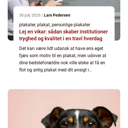
30 july 2026
Lars Pedersen
plakater, plakat, personlige plakater
Lej en vikar: sådan skaber institutioner
tryghed og kvalitet i en travl hverdag
Det kan være lidt udansk at have ens eget
fjæs som motiv til en plakat, men udover at
dine bedsteforældre nok ville elske at få en
flot og sirlig plakat med dit ansigt i
opdateret udgave, så er det også noget, som
du kan få meget sjov ud af at lege m...