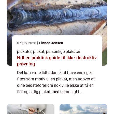
07 july 2026
Linnea Jensen
plakater, plakat, personlige plakater
Ndt en praktisk guide til ikke-destruktiv
prøvning
Det kan være lidt udansk at have ens eget
fjæs som motiv til en plakat, men udover at
dine bedsteforældre nok ville elske at få en
flot og sirlig plakat med dit ansigt i
opdateret udgave, så er det også noget, som
du kan få meget sjov ud af at lege m...