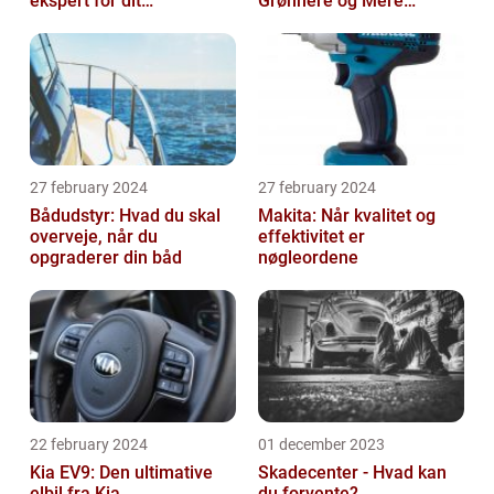
ekspert for dit
Grønnere og Mere
malerprojekt
Økonomisk Kørsel
27 february 2024
27 february 2024
Bådudstyr: Hvad du skal
Makita: Når kvalitet og
overveje, når du
effektivitet er
opgraderer din båd
nøgleordene
22 february 2024
01 december 2023
Kia EV9: Den ultimative
Skadecenter - Hvad kan
elbil fra Kia
du forvente?