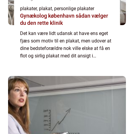
plakater, plakat, personlige plakater
Gynækolog københavn sådan vælger
du den rette klinik
Det kan være lidt udansk at have ens eget
fjæs som motiv til en plakat, men udover at
dine bedsteforældre nok ville elske at få en
flot og sirlig plakat med dit ansigt i
opdateret udgave, så er det også noget, som
du kan få meget sjov ud af at lege m...