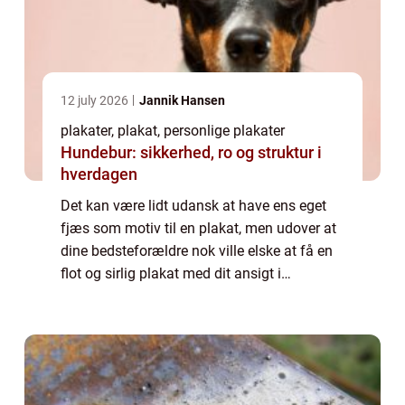
12 july 2026
Jannik Hansen
plakater, plakat, personlige plakater
Hundebur: sikkerhed, ro og struktur i
hverdagen
Det kan være lidt udansk at have ens eget
fjæs som motiv til en plakat, men udover at
dine bedsteforældre nok ville elske at få en
flot og sirlig plakat med dit ansigt i
opdateret udgave, så er det også noget, som
du kan få meget sjov ud af at lege m...