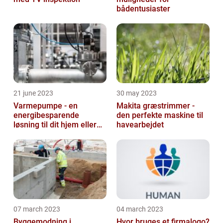
bådentusiaster
21 june 2023
30 may 2023
Varmepumpe - en
Makita græstrimmer -
energibesparende
den perfekte maskine til
løsning til dit hjem eller
havearbejdet
virksomhed
07 march 2023
04 march 2023
Byggemodning i
Hvor bruges et firmalogo?