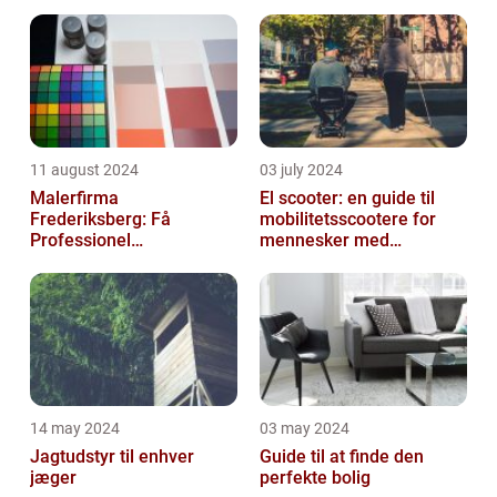
eller Virksomhed
11 august 2024
03 july 2024
Malerfirma
El scooter: en guide til
Frederiksberg: Få
mobilitetsscootere for
Professionel
mennesker med
Malerservice til dit hjem
bevægelsesbesvær
eller virksomhed
14 may 2024
03 may 2024
Jagtudstyr til enhver
Guide til at finde den
jæger
perfekte bolig