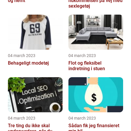
og nemt
hukommelsen på vej med
sexlegetøj
04 march 2023
04 march 2023
Behageligt modetøj
Flot og fleksibel
indretning i stuen
04 march 2023
04 march 2023
Tre ting du ikke skal
Sådan fik jeg finansieret