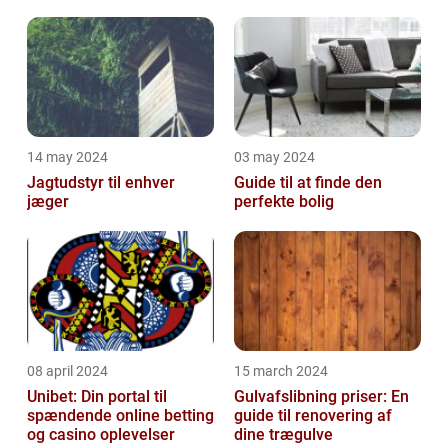
Malerservice til dit hjem
bevægelsesbesvær
eller virksomhed
14 may 2024
03 may 2024
Jagtudstyr til enhver
Guide til at finde den
jæger
perfekte bolig
08 april 2024
15 march 2024
Unibet: Din portal til
Gulvafslibning priser: En
spændende online betting
guide til renovering af
og casino oplevelser
dine trægulve