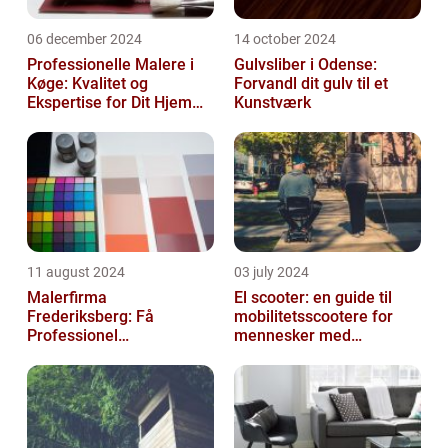
06 december 2024
14 october 2024
Professionelle Malere i
Gulvsliber i Odense:
Køge: Kvalitet og
Forvandl dit gulv til et
Ekspertise for Dit Hjem
Kunstværk
eller Virksomhed
11 august 2024
03 july 2024
Malerfirma
El scooter: en guide til
Frederiksberg: Få
mobilitetsscootere for
Professionel
mennesker med
Malerservice til dit hjem
bevægelsesbesvær
eller virksomhed