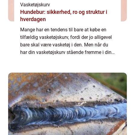
Vasketøjskurv
Hundebur: sikkerhed, ro og struktur i
hverdagen
Mange har en tendens til bare at købe en
tilfældig vasketøjskurv, fordi der jo alligevel
bare skal være vasketøj i den. Men når du
har din vasketøjskurv stående fremme i din
bolig, er den med til at præge, hvordan
helhedsindtrykket af din bolig komme...