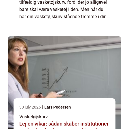
tilfældig vasketøjskurv, fordi der jo alligevel
bare skal være vasketøj i den. Men når du
har din vasketøjskurv stående fremme i din
bolig, er den med til at præge, hvordan
helhedsindtrykket af din bolig komme...
30 july 2026
Lars Pedersen
Vasketøjskurv
Lej en vikar: sådan skaber institutioner