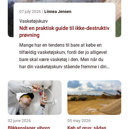
07 july 2026
Linnea Jensen
Vasketøjskurv
Ndt en praktisk guide til ikke-destruktiv
prøvning
Mange har en tendens til bare at købe en
tilfældig vasketøjskurv, fordi der jo alligevel
bare skal være vasketøj i den. Men når du
har din vasketøjskurv stående fremme i din
bolig, er den med til at præge, hvordan
helhedsindtrykket af din bolig komme...
02 june 2026
05 may 2026
Blikkenslager viborg
Køb af grus: sådan