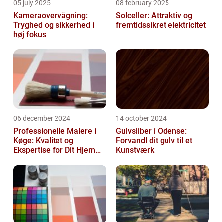
05 july 2025
08 february 2025
Kameraovervågning:
Solceller: Attraktiv og
Tryghed og sikkerhed i
fremtidssikret elektricitet
høj fokus
06 december 2024
14 october 2024
Professionelle Malere i
Gulvsliber i Odense:
Køge: Kvalitet og
Forvandl dit gulv til et
Ekspertise for Dit Hjem
Kunstværk
eller Virksomhed