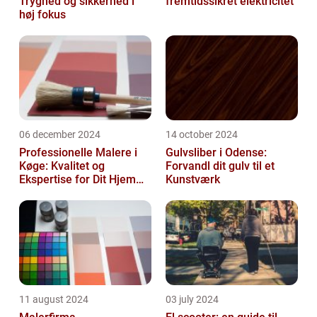
Tryghed og sikkerhed i
fremtidssikret elektricitet
høj fokus
06 december 2024
14 october 2024
Professionelle Malere i
Gulvsliber i Odense:
Køge: Kvalitet og
Forvandl dit gulv til et
Ekspertise for Dit Hjem
Kunstværk
eller Virksomhed
11 august 2024
03 july 2024