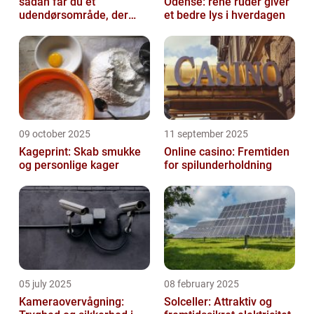
sådan får du et
Odense: rene ruder giver
udendørsområde, der
et bedre lys i hverdagen
holder i mange år
09 october 2025
11 september 2025
Kageprint: Skab smukke
Online casino: Fremtiden
og personlige kager
for spilunderholdning
05 july 2025
08 february 2025
Kameraovervågning:
Solceller: Attraktiv og