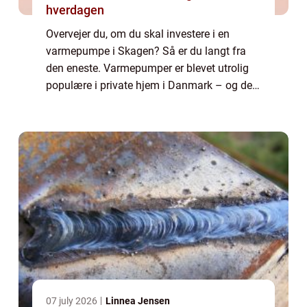
hverdagen
Overvejer du, om du skal investere i en
varmepumpe i Skagen? Så er du langt fra
den eneste. Varmepumper er blevet utrolig
populære i private hjem i Danmark – og det
er ikke helt uden grund. Det at få installeret
en varmepumpe er forbundet med en lang...
07 july 2026
Linnea Jensen