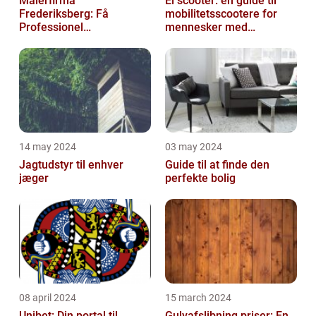
Malerfirma
El scooter: en guide til
Frederiksberg: Få
mobilitetsscootere for
Professionel
mennesker med
Malerservice til dit hjem
bevægelsesbesvær
eller virksomhed
14 may 2024
03 may 2024
Jagtudstyr til enhver
Guide til at finde den
jæger
perfekte bolig
08 april 2024
15 march 2024
Unibet: Din portal til
Gulvafslibning priser: En