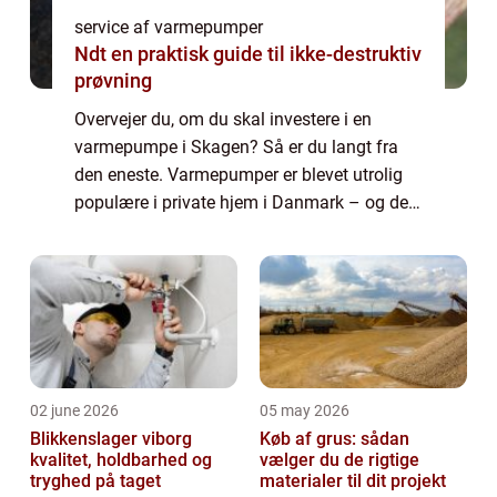
service af varmepumper
Ndt en praktisk guide til ikke-destruktiv
prøvning
Overvejer du, om du skal investere i en
varmepumpe i Skagen? Så er du langt fra
den eneste. Varmepumper er blevet utrolig
populære i private hjem i Danmark – og det
er ikke helt uden grund. Det at få installeret
en varmepumpe er forbundet med en lang...
02 june 2026
05 may 2026
Blikkenslager viborg
Køb af grus: sådan
kvalitet, holdbarhed og
vælger du de rigtige
tryghed på taget
materialer til dit projekt