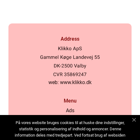
Address
web:
www.klikko.dk
Menu
Ads
About Us
På vores website bruges cookies til at huske dine indstillinger,
Cookies
statistik og personalisering af indhold og annoncer. Denne
information deles med tredjepart. Ved fortsat brug af websiden
Contact