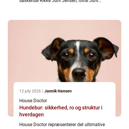
søskende Rikke Juhl Jensen, Gitte Juhl
Capel og Klaus Juhl Pedersen som med
kreativitet og gå på mod h...
12 july 2026
Jannik Hansen
House Doctor
Hundebur: sikkerhed, ro og struktur i
hverdagen
House Doctor repræsenterer det ultimative