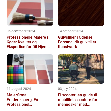
06 december 2024
14 october 2024
Professionelle Malere i
Gulvsliber i Odense:
Køge: Kvalitet og
Forvandl dit gulv til et
Ekspertise for Dit Hjem
Kunstværk
eller Virksomhed
11 august 2024
03 july 2024
Malerfirma
El scooter: en guide til
Frederiksberg: Få
mobilitetsscootere for
Professionel
mennesker med
Malerservice til dit hjem
bevægelsesbesvær