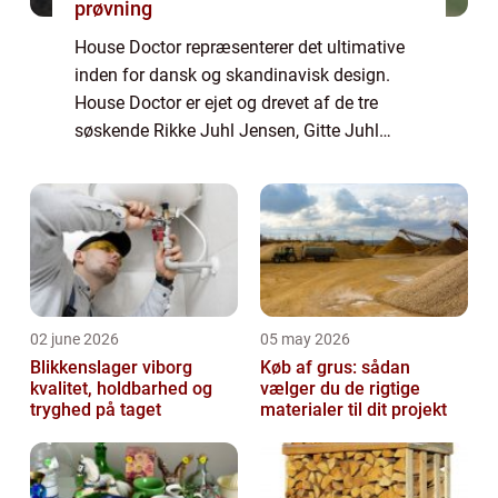
prøvning
House Doctor repræsenterer det ultimative
inden for dansk og skandinavisk design.
House Doctor er ejet og drevet af de tre
søskende Rikke Juhl Jensen, Gitte Juhl
Capel og Klaus Juhl Pedersen som med
kreativitet og gå på mod h...
02 june 2026
05 may 2026
Blikkenslager viborg
Køb af grus: sådan
kvalitet, holdbarhed og
vælger du de rigtige
tryghed på taget
materialer til dit projekt