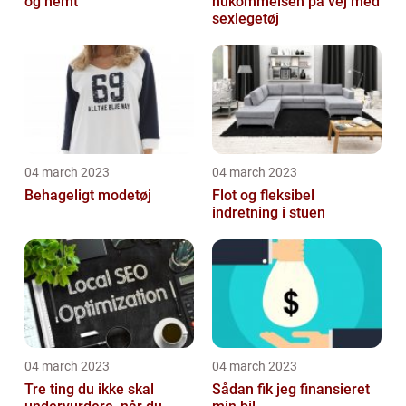
og nemt
hukommelsen på vej med
sexlegetøj
04 march 2023
04 march 2023
Behageligt modetøj
Flot og fleksibel
indretning i stuen
04 march 2023
04 march 2023
Tre ting du ikke skal
Sådan fik jeg finansieret