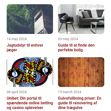
Malerservice til dit hjem
bevægelsesbesvær
eller virksomhed
14 may 2024
03 may 2024
Jagtudstyr til enhver
Guide til at finde den
jæger
perfekte bolig
08 april 2024
15 march 2024
Unibet: Din portal til
Gulvafslibning priser: En
spændende online betting
guide til renovering af
og casino oplevelser
dine trægulve