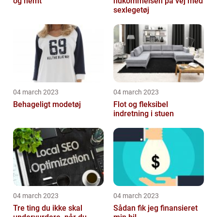
og nemt
hukommelsen på vej med
sexlegetøj
04 march 2023
04 march 2023
Behageligt modetøj
Flot og fleksibel
indretning i stuen
04 march 2023
04 march 2023
Tre ting du ikke skal
Sådan fik jeg finansieret