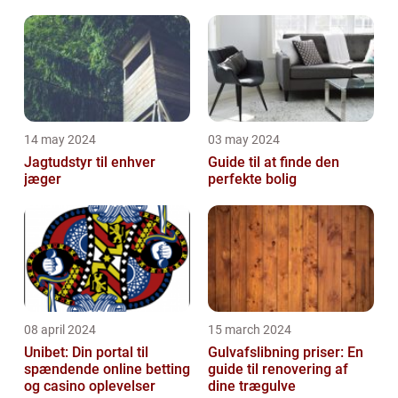
Malerservice til dit hjem
bevægelsesbesvær
eller virksomhed
14 may 2024
03 may 2024
Jagtudstyr til enhver
Guide til at finde den
jæger
perfekte bolig
08 april 2024
15 march 2024
Unibet: Din portal til
Gulvafslibning priser: En
spændende online betting
guide til renovering af
og casino oplevelser
dine trægulve