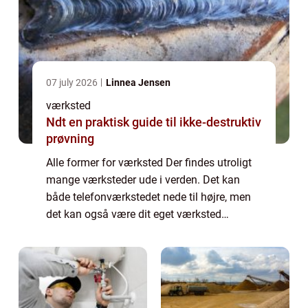
07 july 2026
Linnea Jensen
værksted
Ndt en praktisk guide til ikke-destruktiv
prøvning
Alle former for værksted Der findes utroligt
mange værksteder ude i verden. Det kan
både telefonværkstedet nede til højre, men
det kan også være dit eget værksted
derhjemme. Et værksted har også en bred
betydning. Vi kan alle sammen blive enige
om, a...