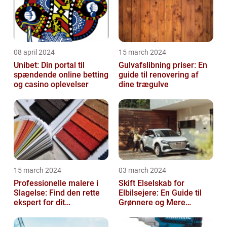
08 april 2024
15 march 2024
Unibet: Din portal til
Gulvafslibning priser: En
spændende online betting
guide til renovering af
og casino oplevelser
dine trægulve
15 march 2024
03 march 2024
Professionelle malere i
Skift Elselskab for
Slagelse: Find den rette
Elbilsejere: En Guide til
ekspert for dit
Grønnere og Mere
malerprojekt
Økonomisk Kørsel