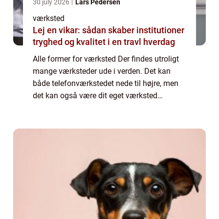
30 july 2026
Lars Pedersen
værksted
Lej en vikar: sådan skaber institutioner
tryghed og kvalitet i en travl hverdag
Alle former for værksted Der findes utroligt
mange værksteder ude i verden. Det kan
både telefonværkstedet nede til højre, men
det kan også være dit eget værksted
derhjemme. Et værksted har også en bred
betydning. Vi kan alle sammen blive enige
om, a...