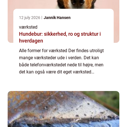
12 july 2026
Jannik Hansen
værksted
Hundebur: sikkerhed, ro og struktur i
hverdagen
Alle former for værksted Der findes utroligt
mange værksteder ude i verden. Det kan
både telefonværkstedet nede til højre, men
det kan også være dit eget værksted
derhjemme. Et værksted har også en bred
betydning. Vi kan alle sammen blive enige
om, a...