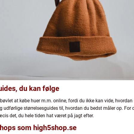
uides, du kan følge
 bøvlet at købe huer m.m. online, fordi du ikke kan vide, hvordan d
udførlige størrelsesguides til, hvordan du bedst måler op. For d
ræcis det, du hele tiden hat været på jagt efter.
shops som high5shop.se