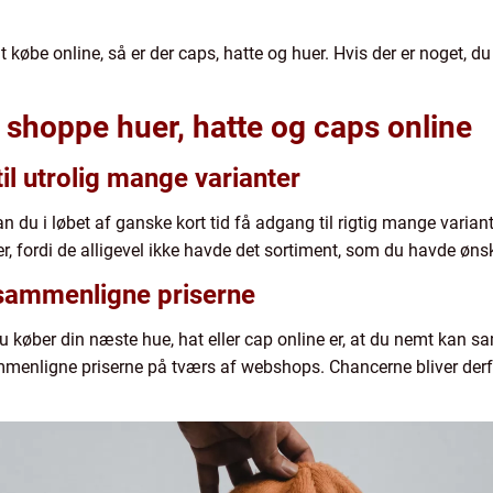
at købe online, så er der caps, hatte og huer. Hvis der er noget, 
t shoppe huer, hatte og caps online
il utrolig mange varianter
n du i løbet af ganske kort tid få adgang til rigtig mange varian
r, fordi de alligevel ikke havde det sortiment, som du havde øns
 sammenligne priserne
du køber din næste hue, hat eller cap online er, at du nemt kan s
enligne priserne på tværs af webshops. Chancerne bliver derfor 