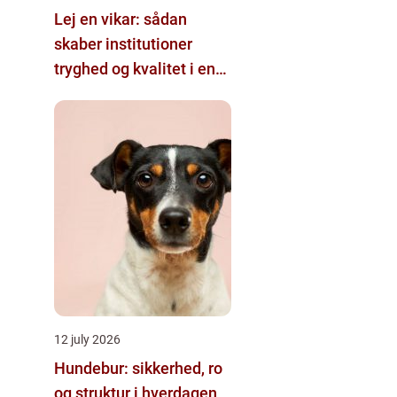
Lej en vikar: sådan
skaber institutioner
tryghed og kvalitet i en
travl hverdag
12 july 2026
Hundebur: sikkerhed, ro
og struktur i hverdagen