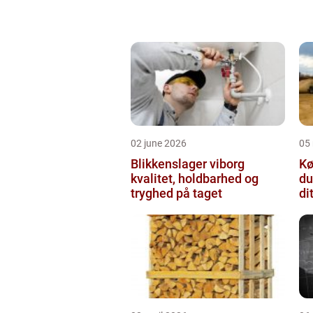
02 june 2026
05
Blikkenslager viborg
Kø
kvalitet, holdbarhed og
du
tryghed på taget
di