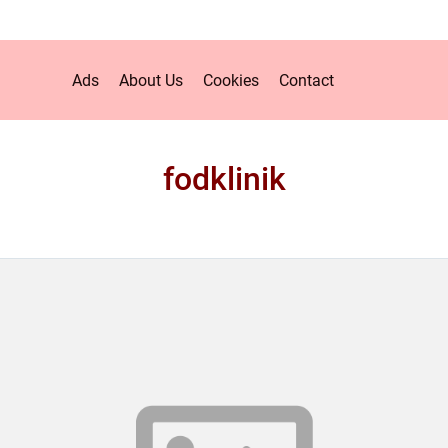
Ads
About Us
Cookies
Contact
fodklinik