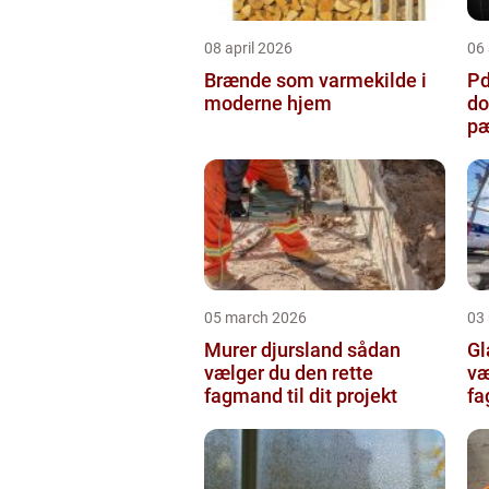
08 april 2026
06 
Brænde som varmekilde i
Pda
moderne hjem
do
pæ
05 march 2026
03
Murer djursland sådan
Gla
vælger du den rette
væ
fagmand til dit projekt
fa