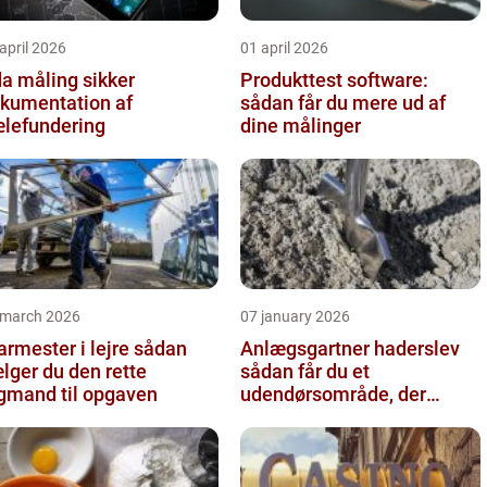
april 2026
01 april 2026
 måling sikker
Produkttest software:
kumentation af
sådan får du mere ud af
lefundering
dine målinger
 march 2026
07 january 2026
rmester i lejre sådan
Anlægsgartner haderslev
lger du den rette
sådan får du et
gmand til opgaven
udendørsområde, der
holder i mange år