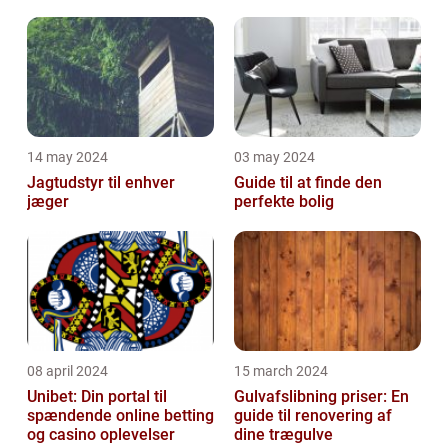
Malerservice til dit hjem
bevægelsesbesvær
eller virksomhed
14 may 2024
03 may 2024
Jagtudstyr til enhver
Guide til at finde den
jæger
perfekte bolig
08 april 2024
15 march 2024
Unibet: Din portal til
Gulvafslibning priser: En
spændende online betting
guide til renovering af
og casino oplevelser
dine trægulve