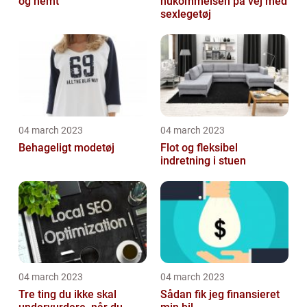
og nemt
hukommelsen på vej med
sexlegetøj
04 march 2023
04 march 2023
Behageligt modetøj
Flot og fleksibel
indretning i stuen
04 march 2023
04 march 2023
Tre ting du ikke skal
Sådan fik jeg finansieret