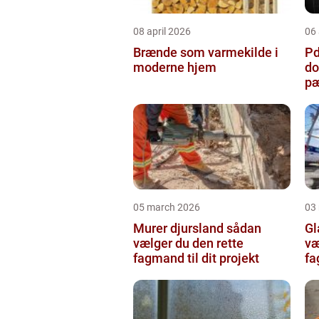
08 april 2026
06 
Brænde som varmekilde i
Pda
moderne hjem
do
pæ
05 march 2026
03
Murer djursland sådan
Gla
vælger du den rette
væ
fagmand til dit projekt
fa