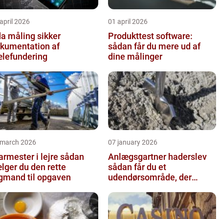
april 2026
01 april 2026
 måling sikker
Produkttest software:
kumentation af
sådan får du mere ud af
lefundering
dine målinger
 march 2026
07 january 2026
rmester i lejre sådan
Anlægsgartner haderslev
lger du den rette
sådan får du et
gmand til opgaven
udendørsområde, der
holder i mange år