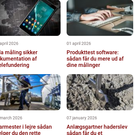
april 2026
01 april 2026
 måling sikker
Produkttest software:
kumentation af
sådan får du mere ud af
lefundering
dine målinger
 march 2026
07 january 2026
rmester i lejre sådan
Anlægsgartner haderslev
lger du den rette
sådan får du et