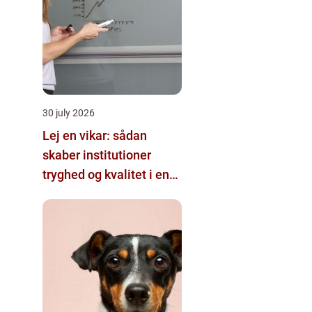
30 july 2026
Lej en vikar: sådan
skaber institutioner
tryghed og kvalitet i en
travl hverdag