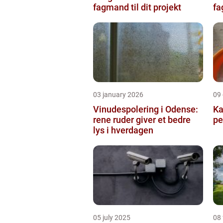
fagmand til dit projekt
fa
03 january 2026
09
Vinudespolering i Odense:
Ka
rene ruder giver et bedre
pe
lys i hverdagen
05 july 2025
08