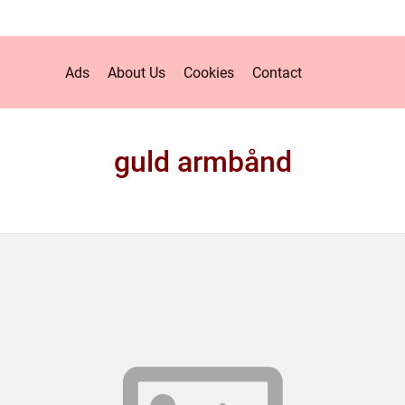
Ads
About Us
Cookies
Contact
guld armbånd