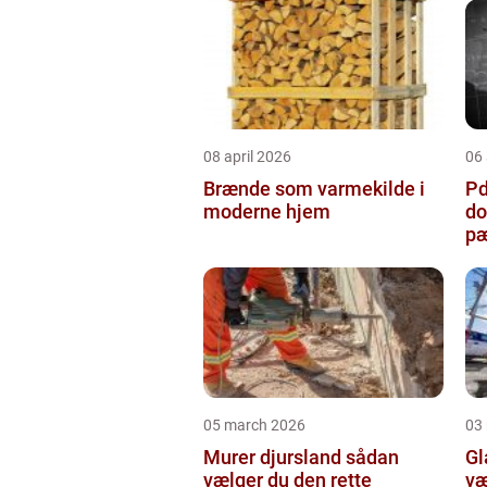
08 april 2026
06 
Brænde som varmekilde i
Pda
moderne hjem
do
pæ
05 march 2026
03
Murer djursland sådan
Gla
vælger du den rette
væ