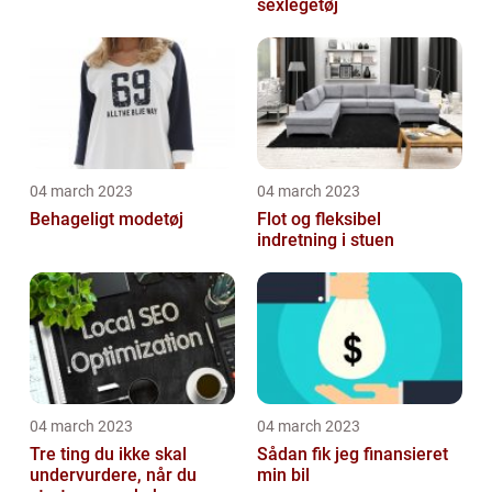
sexlegetøj
04 march 2023
04 march 2023
Behageligt modetøj
Flot og fleksibel
indretning i stuen
04 march 2023
04 march 2023
Tre ting du ikke skal
Sådan fik jeg finansieret
undervurdere, når du
min bil