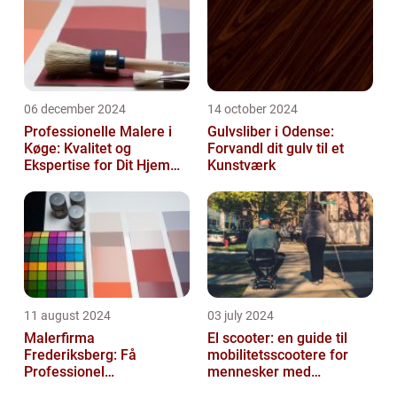
06 december 2024
14 october 2024
Professionelle Malere i
Gulvsliber i Odense:
Køge: Kvalitet og
Forvandl dit gulv til et
Ekspertise for Dit Hjem
Kunstværk
eller Virksomhed
11 august 2024
03 july 2024
Malerfirma
El scooter: en guide til
Frederiksberg: Få
mobilitetsscootere for
Professionel
mennesker med
Malerservice til dit hjem
bevægelsesbesvær