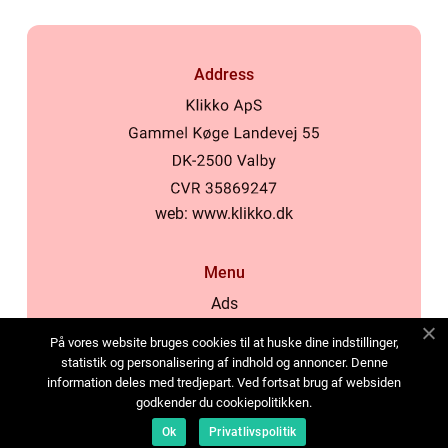
Address
web:
www.klikko.dk
Menu
Ads
About Us
På vores website bruges cookies til at huske dine indstillinger,
Cookies
statistik og personalisering af indhold og annoncer. Denne
information deles med tredjepart. Ved fortsat brug af websiden
Contact
godkender du cookiepolitikken.
Sitemap
Ok
Privatlivspolitik