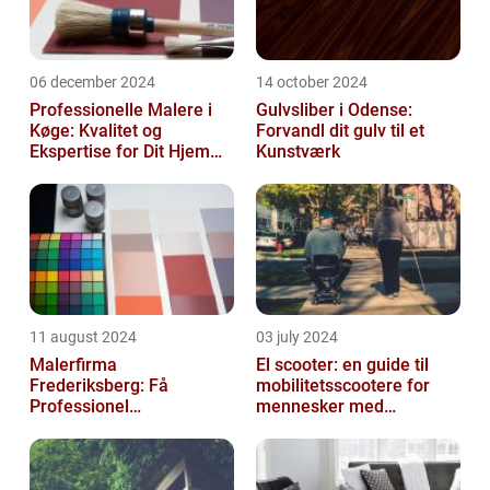
06 december 2024
14 october 2024
Professionelle Malere i
Gulvsliber i Odense:
Køge: Kvalitet og
Forvandl dit gulv til et
Ekspertise for Dit Hjem
Kunstværk
eller Virksomhed
11 august 2024
03 july 2024
Malerfirma
El scooter: en guide til
Frederiksberg: Få
mobilitetsscootere for
Professionel
mennesker med
Malerservice til dit hjem
bevægelsesbesvær
eller virksomhed