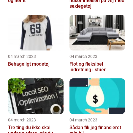
og nemt
hukommelsen på vej med
sexlegetøj
04 march 2023
04 march 2023
Behageligt modetøj
Flot og fleksibel
indretning i stuen
04 march 2023
04 march 2023
Tre ting du ikke skal
Sådan fik jeg finansieret