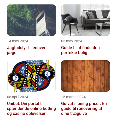
Malerservice til dit hjem
bevægelsesbesvær
eller virksomhed
14 may 2024
03 may 2024
Jagtudstyr til enhver
Guide til at finde den
jæger
perfekte bolig
08 april 2024
15 march 2024
Unibet: Din portal til
Gulvafslibning priser: En
spændende online betting
guide til renovering af
og casino oplevelser
dine trægulve