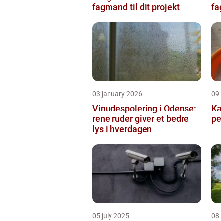
fagmand til dit projekt
fa
03 january 2026
09
Vinudespolering i Odense:
Ka
rene ruder giver et bedre
pe
lys i hverdagen
05 july 2025
08