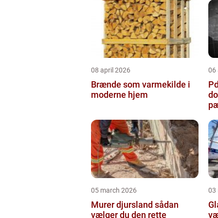
08 april 2026
06 
Brænde som varmekilde i
Pda
moderne hjem
do
pæ
05 march 2026
03
Murer djursland sådan
Gla
vælger du den rette
væ