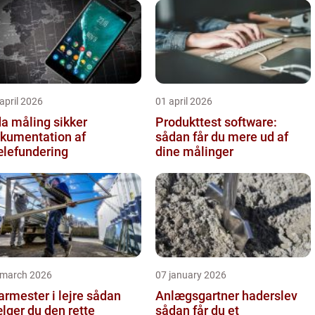
april 2026
01 april 2026
 måling sikker
Produkttest software:
kumentation af
sådan får du mere ud af
lefundering
dine målinger
 march 2026
07 january 2026
rmester i lejre sådan
Anlægsgartner haderslev
lger du den rette
sådan får du et