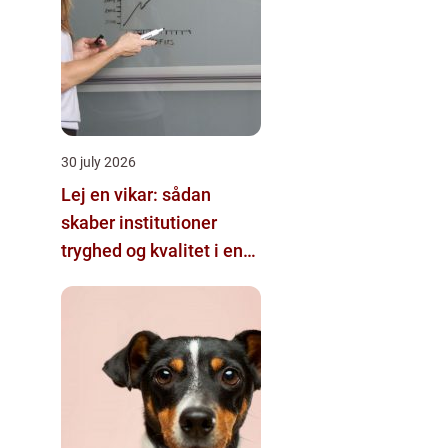
30 july 2026
Lej en vikar: sådan
skaber institutioner
tryghed og kvalitet i en
travl hverdag