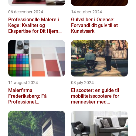
06 december 2024
14 october 2024
Professionelle Malere i
Gulvsliber i Odense:
Køge: Kvalitet og
Forvandl dit gulv til et
Ekspertise for Dit Hjem
Kunstværk
eller Virksomhed
11 august 2024
03 july 2024
Malerfirma
El scooter: en guide til
Frederiksberg: Få
mobilitetsscootere for
Professionel
mennesker med
Malerservice til dit hjem
bevægelsesbesvær
eller virksomhed