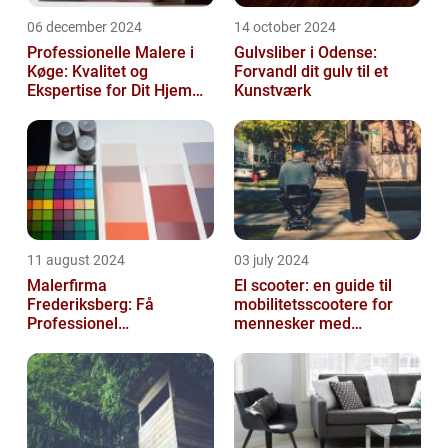
06 december 2024
14 october 2024
Professionelle Malere i
Gulvsliber i Odense:
Køge: Kvalitet og
Forvandl dit gulv til et
Ekspertise for Dit Hjem
Kunstværk
eller Virksomhed
11 august 2024
03 july 2024
Malerfirma
El scooter: en guide til
Frederiksberg: Få
mobilitetsscootere for
Professionel
mennesker med
Malerservice til dit hjem
bevægelsesbesvær
eller virksomhed