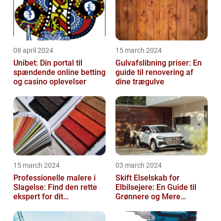
08 april 2024
15 march 2024
Unibet: Din portal til
Gulvafslibning priser: En
spændende online betting
guide til renovering af
og casino oplevelser
dine trægulve
15 march 2024
03 march 2024
Professionelle malere i
Skift Elselskab for
Slagelse: Find den rette
Elbilsejere: En Guide til
ekspert for dit
Grønnere og Mere
malerprojekt
Økonomisk Kørsel