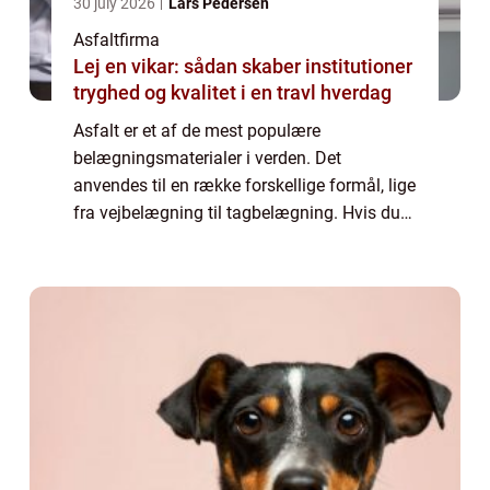
30 july 2026
Lars Pedersen
Asfaltfirma
Lej en vikar: sådan skaber institutioner
tryghed og kvalitet i en travl hverdag
Asfalt er et af de mest populære
belægningsmaterialer i verden. Det
anvendes til en række forskellige formål, lige
fra vejbelægning til tagbelægning. Hvis du
overvejer asfalt som en mulighed for dit
næste projekt, vil denne artikel give dig alle
de o...