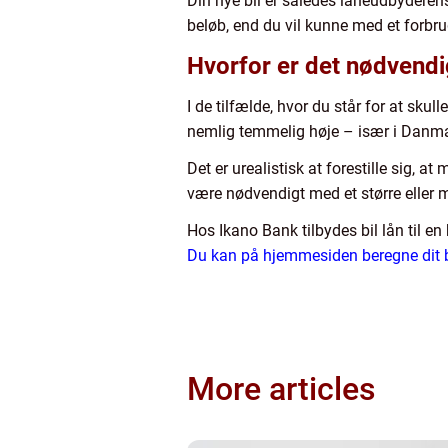
Din nye bil er således låneudbyderens
beløb, end du vil kunne med et forbru
Hvorfor er det nødvendig
I de tilfælde, hvor du står for at sku
nemlig temmelig høje – især i Danmark
Det er urealistisk at forestille sig,
være nødvendigt med et større eller mi
Hos Ikano Bank tilbydes bil lån til e
Du kan på hjemmesiden beregne dit b
More articles