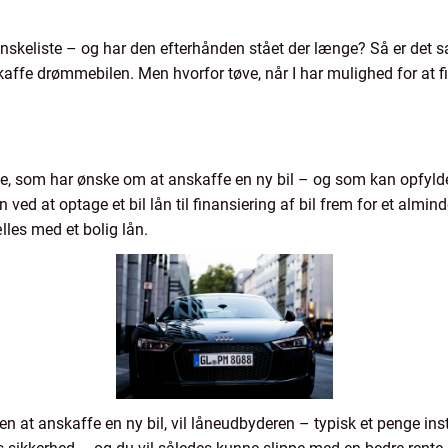
 ønskeliste – og har den efterhånden stået der længe? Så er det s
skaffe drømmebilen. Men hvorfor tøve, når I har mulighed for at f
alle, som har ønske om at anskaffe en ny bil – og som kan opfylde
ved at optage et bil lån til finansiering af bil frem for et almindel
lles med et bolig lån.
n at anskaffe en ny bil, vil låneudbyderen – typisk et penge insti