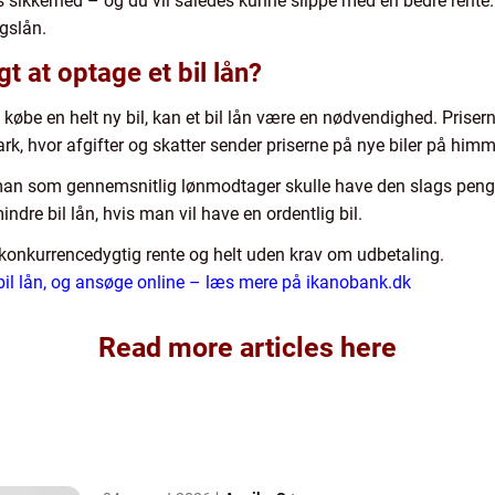
 sikkerhed – og du vil således kunne slippe med en bedre rente.
gslån.
t at optage et bil lån?
lle købe en helt ny bil, kan et bil lån være en nødvendighed. Prise
, hvor afgifter og skatter sender priserne på nye biler på himme
 at man som gennemsnitlig lønmodtager skulle have den slags pen
ndre bil lån, hvis man vil have en ordentlig bil.
n konkurrencedygtig rente og helt uden krav om udbetaling.
il lån, og ansøge online – læs mere på ikanobank.dk
Read more articles here