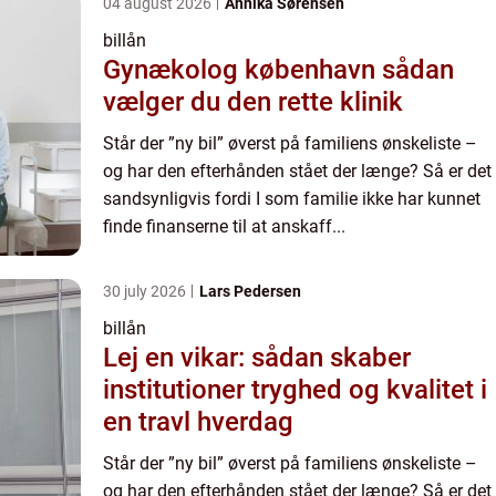
04 august 2026
Annika Sørensen
billån
Gynækolog københavn sådan
vælger du den rette klinik
Står der ”ny bil” øverst på familiens ønskeliste –
og har den efterhånden stået der længe? Så er det
sandsynligvis fordi I som familie ikke har kunnet
finde finanserne til at anskaff...
30 july 2026
Lars Pedersen
billån
Lej en vikar: sådan skaber
institutioner tryghed og kvalitet i
en travl hverdag
Står der ”ny bil” øverst på familiens ønskeliste –
og har den efterhånden stået der længe? Så er det