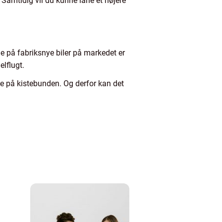
 Samtidig vil du kunne låne et højere
rne på fabriksnye biler på markedet er
lflugt.
ge på kistebunden. Og derfor kan det