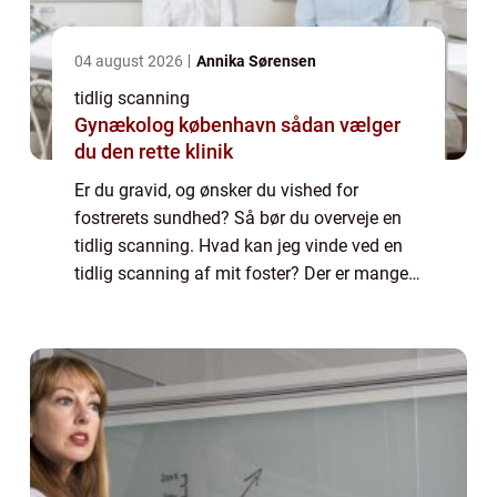
04 august 2026
Annika Sørensen
tidlig scanning
Gynækolog københavn sådan vælger
du den rette klinik
Er du gravid, og ønsker du vished for
fostrerets sundhed? Så bør du overveje en
tidlig scanning. Hvad kan jeg vinde ved en
tidlig scanning af mit foster? Der er mange
fordele forbundet med at lade sit foster
scanne tidligt ved hjælp af ultralyd. Du v...