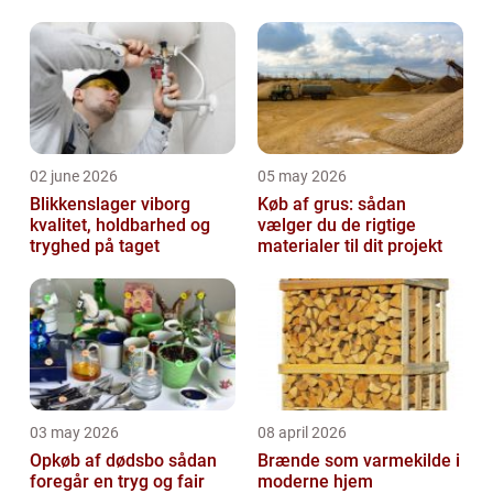
scanne tidligt ved hjælp af ultralyd. Du v...
02 june 2026
05 may 2026
Blikkenslager viborg
Køb af grus: sådan
kvalitet, holdbarhed og
vælger du de rigtige
tryghed på taget
materialer til dit projekt
03 may 2026
08 april 2026
Opkøb af dødsbo sådan
Brænde som varmekilde i
foregår en tryg og fair
moderne hjem