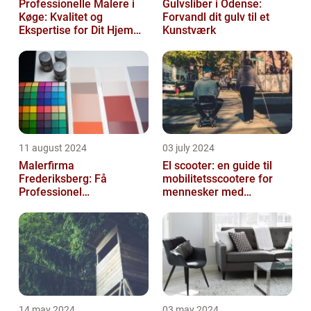
Professionelle Malere i
Gulvsliber i Odense:
Køge: Kvalitet og
Forvandl dit gulv til et
Ekspertise for Dit Hjem
Kunstværk
eller Virksomhed
11 august 2024
03 july 2024
Malerfirma
El scooter: en guide til
Frederiksberg: Få
mobilitetsscootere for
Professionel
mennesker med
Malerservice til dit hjem
bevægelsesbesvær
eller virksomhed
14 may 2024
03 may 2024