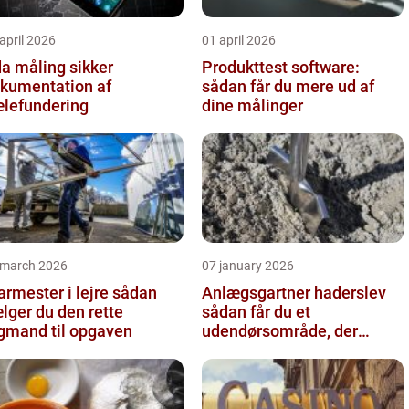
april 2026
01 april 2026
 måling sikker
Produkttest software:
kumentation af
sådan får du mere ud af
lefundering
dine målinger
 march 2026
07 january 2026
rmester i lejre sådan
Anlægsgartner haderslev
lger du den rette
sådan får du et
gmand til opgaven
udendørsområde, der
holder i mange år