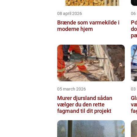
08 april 2026
06 
Brænde som varmekilde i
Pda
moderne hjem
do
pæ
05 march 2026
03
Murer djursland sådan
Gla
vælger du den rette
væ
fagmand til dit projekt
fa