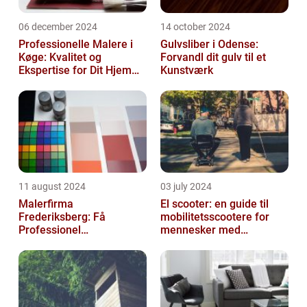
06 december 2024
14 october 2024
Professionelle Malere i
Gulvsliber i Odense:
Køge: Kvalitet og
Forvandl dit gulv til et
Ekspertise for Dit Hjem
Kunstværk
eller Virksomhed
11 august 2024
03 july 2024
Malerfirma
El scooter: en guide til
Frederiksberg: Få
mobilitetsscootere for
Professionel
mennesker med
Malerservice til dit hjem
bevægelsesbesvær
eller virksomhed