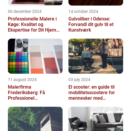
06 december 2024
14 october 2024
Professionelle Malere i
Gulvsliber i Odense:
Køge: Kvalitet og
Forvandl dit gulv til et
Ekspertise for Dit Hjem
Kunstværk
eller Virksomhed
11 august 2024
03 july 2024
Malerfirma
El scooter: en guide til
Frederiksberg: Få
mobilitetsscootere for
Professionel
mennesker med
Malerservice til dit hjem
bevægelsesbesvær
eller virksomhed