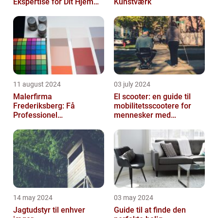
Ekspertise for Dit Hjem
Kunstværk
eller Virksomhed
11 august 2024
03 july 2024
Malerfirma
El scooter: en guide til
Frederiksberg: Få
mobilitetsscootere for
Professionel
mennesker med
Malerservice til dit hjem
bevægelsesbesvær
eller virksomhed
14 may 2024
03 may 2024
Jagtudstyr til enhver
Guide til at finde den