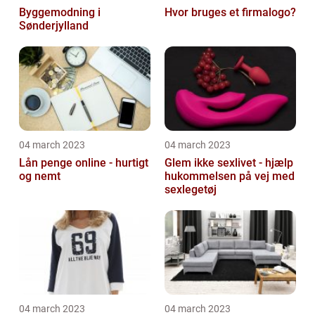
Byggemodning i
Hvor bruges et firmalogo?
Sønderjylland
04 march 2023
04 march 2023
Lån penge online - hurtigt
Glem ikke sexlivet - hjælp
og nemt
hukommelsen på vej med
sexlegetøj
04 march 2023
04 march 2023