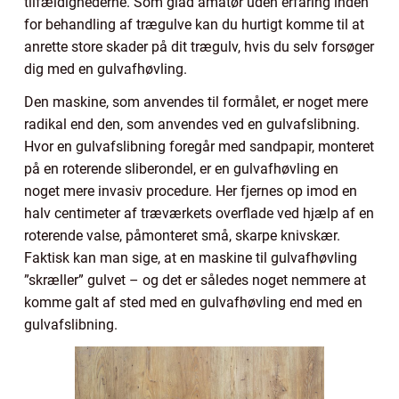
tilfældighederne. Som glad amatør uden erfaring inden
for behandling af trægulve kan du hurtigt komme til at
anrette store skader på dit trægulv, hvis du selv forsøger
dig med en gulvafhøvling.
Den maskine, som anvendes til formålet, er noget mere
radikal end den, som anvendes ved en gulvafslibning.
Hvor en gulvafslibning foregår med sandpapir, monteret
på en roterende sliberondel, er en gulvafhøvling en
noget mere invasiv procedure. Her fjernes op imod en
halv centimeter af træværkets overflade ved hjælp af en
roterende valse, påmonteret små, skarpe knivskær.
Faktisk kan man sige, at en maskine til gulvafhøvling
”skræller” gulvet – og det er således noget nemmere at
komme galt af sted med en gulvafhøvling end med en
gulvafslibning.