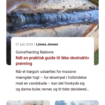
07 july 2026
Linnea Jensen
Gulvafhøvling Rødovre
Ndt en praktisk guide til ikke-destruktiv
prøvning
Når et trægulv udsættes for massive
mængder fugt – for eksempel i forbindelse
med en vandskade – kan det forskyde sig
og danne buler, revner, og til tider deciderede
niveau forskelle. Disse kan kun fjernes ved
en g...