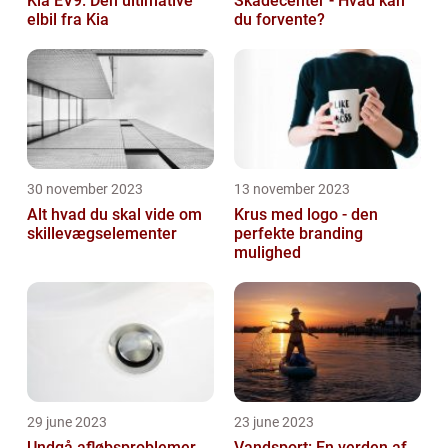
Kia EV9: Den ultimative
Skadecenter - Hvad kan
elbil fra Kia
du forvente?
30 november 2023
13 november 2023
Alt hvad du skal vide om
Krus med logo - den
skillevægselementer
perfekte branding
mulighed
29 june 2023
23 june 2023
Undgå afløbsproblemer
Vandsport: En verden af