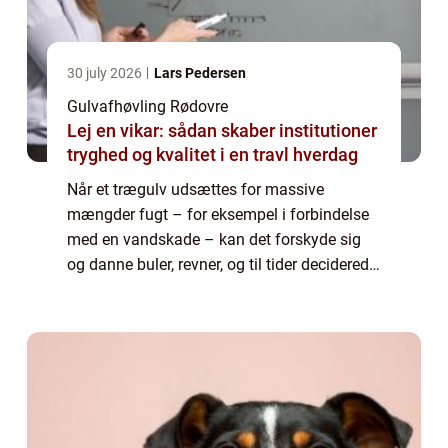
30 july 2026
Lars Pedersen
Gulvafhøvling Rødovre
Lej en vikar: sådan skaber institutioner
tryghed og kvalitet i en travl hverdag
Når et trægulv udsættes for massive
mængder fugt – for eksempel i forbindelse
med en vandskade – kan det forskyde sig
og danne buler, revner, og til tider deciderede
niveau forskelle. Disse kan kun fjernes ved
en g...