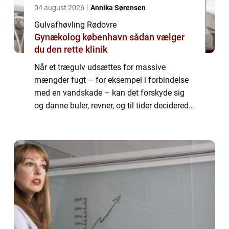
04 august 2026
Annika Sørensen
Gulvafhøvling Rødovre
Gynækolog københavn sådan vælger
du den rette klinik
Når et trægulv udsættes for massive
mængder fugt – for eksempel i forbindelse
med en vandskade – kan det forskyde sig
og danne buler, revner, og til tider deciderede
niveau forskelle. Disse kan kun fjernes ved
en g...