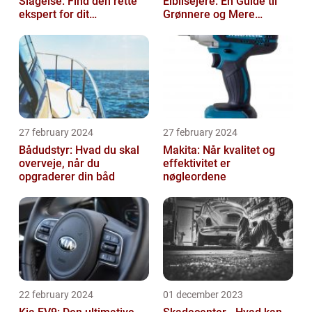
Slagelse: Find den rette
Elbilsejere: En Guide til
ekspert for dit
Grønnere og Mere
malerprojekt
Økonomisk Kørsel
27 february 2024
27 february 2024
Bådudstyr: Hvad du skal
Makita: Når kvalitet og
overveje, når du
effektivitet er
opgraderer din båd
nøgleordene
22 february 2024
01 december 2023