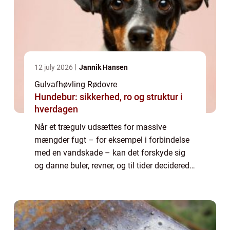
12 july 2026
Jannik Hansen
Gulvafhøvling Rødovre
Hundebur: sikkerhed, ro og struktur i
hverdagen
Når et trægulv udsættes for massive
mængder fugt – for eksempel i forbindelse
med en vandskade – kan det forskyde sig
og danne buler, revner, og til tider deciderede
niveau forskelle. Disse kan kun fjernes ved
en g...