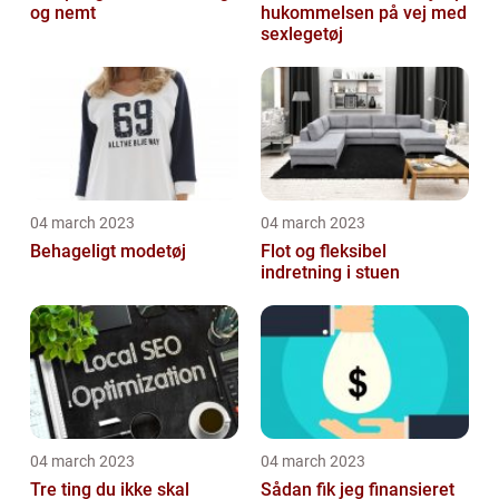
og nemt
hukommelsen på vej med
sexlegetøj
04 march 2023
04 march 2023
Behageligt modetøj
Flot og fleksibel
indretning i stuen
04 march 2023
04 march 2023
Tre ting du ikke skal
Sådan fik jeg finansieret