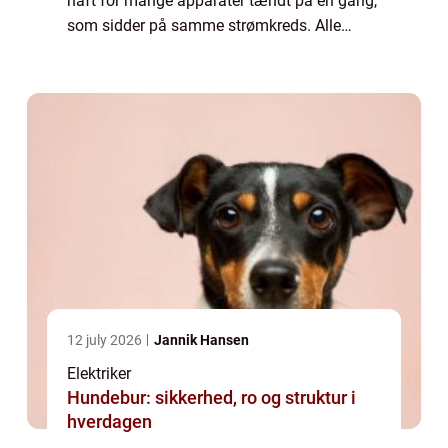
haft for mange apparater tændt på én gang,
som sidder på samme strømkreds. Alle
boliger i Danmark er forsynet ...
12 july 2026
Jannik Hansen
Elektriker
Hundebur: sikkerhed, ro og struktur i
hverdagen