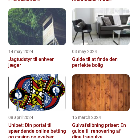
Malerservice til dit hjem
bevægelsesbesvær
eller virksomhed
14 may 2024
03 may 2024
Jagtudstyr til enhver
Guide til at finde den
jæger
perfekte bolig
08 april 2024
15 march 2024
Unibet: Din portal til
Gulvafslibning priser: En
spændende online betting
guide til renovering af
og casino oplevelser
dine trægulve