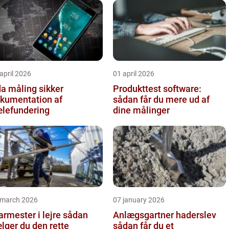
april 2026
01 april 2026
 måling sikker
Produkttest software:
kumentation af
sådan får du mere ud af
lefundering
dine målinger
 march 2026
07 january 2026
rmester i lejre sådan
Anlægsgartner haderslev
lger du den rette
sådan får du et