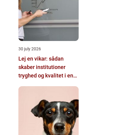
30 july 2026
Lej en vikar: sådan
skaber institutioner
tryghed og kvalitet i en
travl hverdag