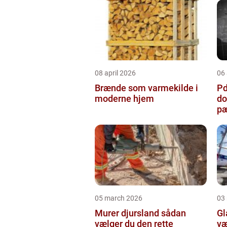
08 april 2026
06 
Brænde som varmekilde i
Pda
moderne hjem
do
pæ
05 march 2026
03
Murer djursland sådan
Gla
vælger du den rette
væ