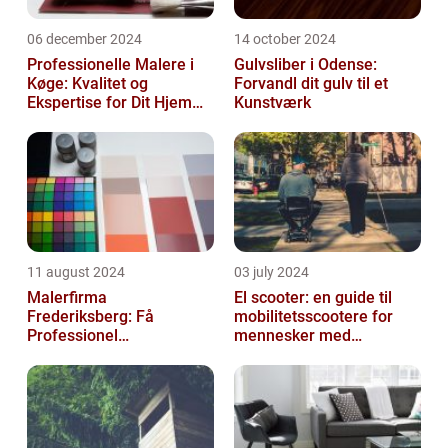
06 december 2024
14 october 2024
Professionelle Malere i
Gulvsliber i Odense:
Køge: Kvalitet og
Forvandl dit gulv til et
Ekspertise for Dit Hjem
Kunstværk
eller Virksomhed
11 august 2024
03 july 2024
Malerfirma
El scooter: en guide til
Frederiksberg: Få
mobilitetsscootere for
Professionel
mennesker med
Malerservice til dit hjem
bevægelsesbesvær
eller virksomhed