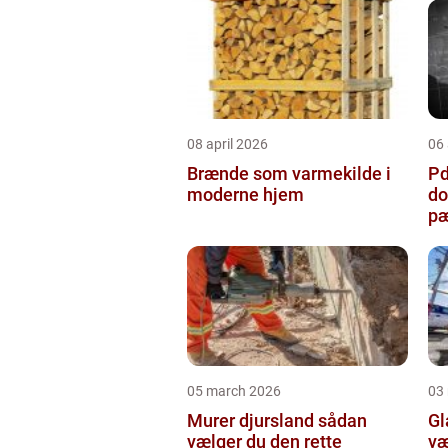
08 april 2026
06 
Brænde som varmekilde i
Pda
moderne hjem
do
pæ
05 march 2026
03
Murer djursland sådan
Gla
vælger du den rette
væ