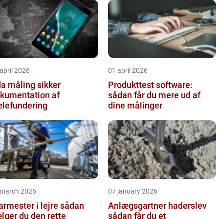
april 2026
01 april 2026
 måling sikker
Produkttest software:
kumentation af
sådan får du mere ud af
lefundering
dine målinger
 march 2026
07 january 2026
rmester i lejre sådan
Anlægsgartner haderslev
lger du den rette
sådan får du et