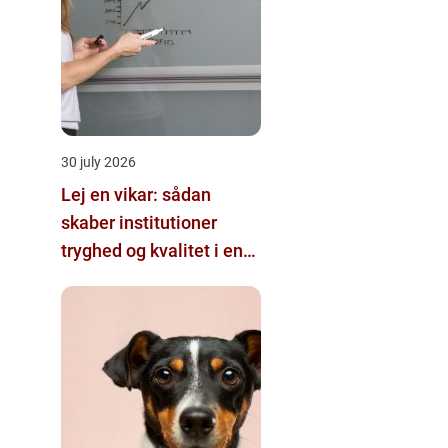
30 july 2026
Lej en vikar: sådan
skaber institutioner
tryghed og kvalitet i en
travl hverdag