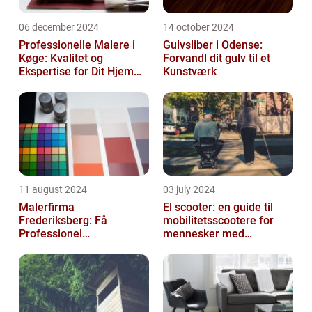
06 december 2024
14 october 2024
Professionelle Malere i
Gulvsliber i Odense:
Køge: Kvalitet og
Forvandl dit gulv til et
Ekspertise for Dit Hjem
Kunstværk
eller Virksomhed
11 august 2024
03 july 2024
Malerfirma
El scooter: en guide til
Frederiksberg: Få
mobilitetsscootere for
Professionel
mennesker med
Malerservice til dit hjem
bevægelsesbesvær
eller virksomhed