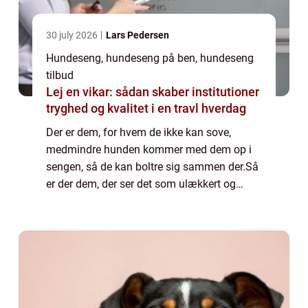
30 july 2026
Lars Pedersen
Hundeseng, hundeseng på ben, hundeseng
tilbud
Lej en vikar: sådan skaber institutioner
tryghed og kvalitet i en travl hverdag
Der er dem, for hvem de ikke kan sove,
medmindre hunden kommer med dem op i
sengen, så de kan boltre sig sammen der.Så
er der dem, der ser det som ulækkert og
uhygiejnisk, når hunden tager sine lopper
med op i sengen og fælder sin pels af. Der
skal v...