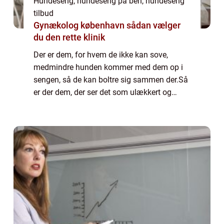
Hundeseng, hundeseng på ben, hundeseng
tilbud
Gynækolog københavn sådan vælger
du den rette klinik
Der er dem, for hvem de ikke kan sove,
medmindre hunden kommer med dem op i
sengen, så de kan boltre sig sammen der.Så
er der dem, der ser det som ulækkert og
uhygiejnisk, når hunden tager sine lopper
med op i sengen og fælder sin pels af. Der
skal v...