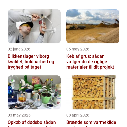
uhygiejnisk, når hunden tager sine lopper
med op i sengen og fælder sin pels af. Der
skal v...
02 june 2026
05 may 2026
Blikkenslager viborg
Køb af grus: sådan
kvalitet, holdbarhed og
vælger du de rigtige
tryghed på taget
materialer til dit projekt
03 may 2026
08 april 2026
Opkøb af dødsbo sådan
Brænde som varmekilde i