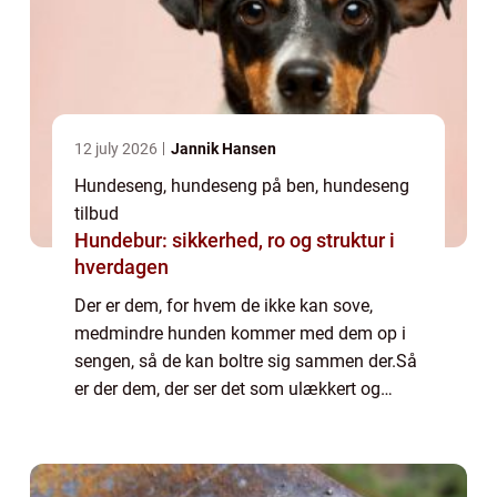
12 july 2026
Jannik Hansen
Hundeseng, hundeseng på ben, hundeseng
tilbud
Hundebur: sikkerhed, ro og struktur i
hverdagen
Der er dem, for hvem de ikke kan sove,
medmindre hunden kommer med dem op i
sengen, så de kan boltre sig sammen der.Så
er der dem, der ser det som ulækkert og
uhygiejnisk, når hunden tager sine lopper
med op i sengen og fælder sin pels af. Der
skal v...