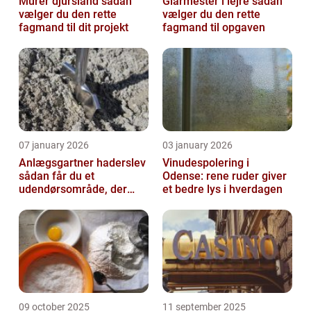
Murer djursland sådan
Glarmester i lejre sådan
vælger du den rette
vælger du den rette
fagmand til dit projekt
fagmand til opgaven
07 january 2026
03 january 2026
Anlægsgartner haderslev
Vinudespolering i
sådan får du et
Odense: rene ruder giver
udendørsområde, der
et bedre lys i hverdagen
holder i mange år
09 october 2025
11 september 2025