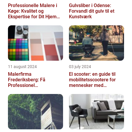
Professionelle Malere i
Gulvsliber i Odense:
Køge: Kvalitet og
Forvandl dit gulv til et
Ekspertise for Dit Hjem
Kunstværk
eller Virksomhed
11 august 2024
03 july 2024
Malerfirma
El scooter: en guide til
Frederiksberg: Få
mobilitetsscootere for
Professionel
mennesker med
Malerservice til dit hjem
bevægelsesbesvær
eller virksomhed