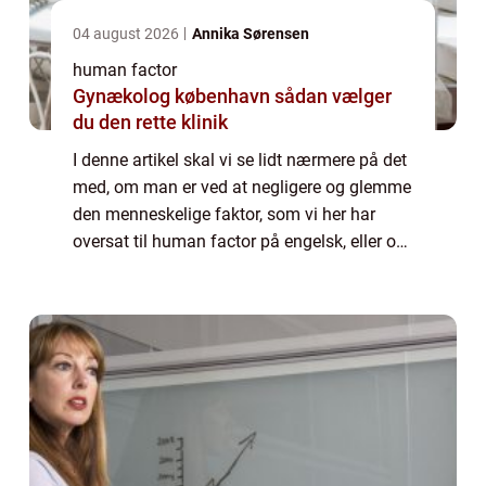
04 august 2026
Annika Sørensen
human factor
Gynækolog københavn sådan vælger
du den rette klinik
I denne artikel skal vi se lidt nærmere på det
med, om man er ved at negligere og glemme
den menneskelige faktor, som vi her har
oversat til human factor på engelsk, eller om
den faktisk trives helt fint, fordi den har fået
mere værdi? At tale om hum...