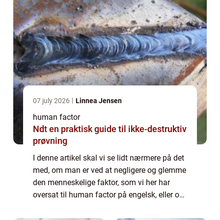
07 july 2026
Linnea Jensen
human factor
Ndt en praktisk guide til ikke-destruktiv
prøvning
I denne artikel skal vi se lidt nærmere på det
med, om man er ved at negligere og glemme
den menneskelige faktor, som vi her har
oversat til human factor på engelsk, eller om
den faktisk trives helt fint, fordi den har fået
mere værdi? At tale om hum...