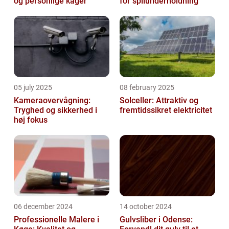
og personlige kager
for spilunderholdning
05 july 2025
08 february 2025
Kameraovervågning:
Solceller: Attraktiv og
Tryghed og sikkerhed i
fremtidssikret elektricitet
høj fokus
06 december 2024
14 october 2024
Professionelle Malere i
Gulvsliber i Odense: