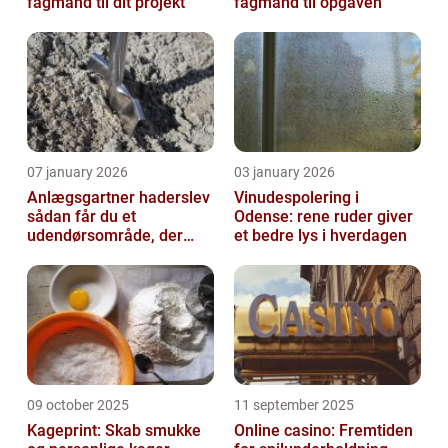
fagmand til dit projekt
fagmand til opgaven
07 january 2026
03 january 2026
Anlægsgartner haderslev
Vinudespolering i
sådan får du et
Odense: rene ruder giver
udendørsområde, der
et bedre lys i hverdagen
holder i mange år
09 october 2025
11 september 2025
Kageprint: Skab smukke
Online casino: Fremtiden