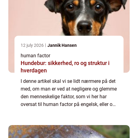
12 july 2026
Jannik Hansen
human factor
Hundebur: sikkerhed, ro og struktur i
hverdagen
I denne artikel skal vi se lidt nærmere på det
med, om man er ved at negligere og glemme
den menneskelige faktor, som vi her har
oversat til human factor på engelsk, eller om
den faktisk trives helt fint, fordi den har fået
mere værdi? At tale om hum...