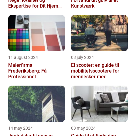
Køge: Kvalitet og
Forvandl dit gulv til et
Ekspertise for Dit Hjem
Kunstværk
eller Virksomhed
11 august 2024
03 july 2024
Malerfirma
El scooter: en guide til
Frederiksberg: Få
mobilitetsscootere for
Professionel
mennesker med
Malerservice til dit hjem
bevægelsesbesvær
eller virksomhed
14 may 2024
03 may 2024
Jagtudstyr til enhver
Guide til at finde den