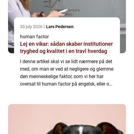
30 july 2026
Lars Pedersen
human factor
Lej en vikar: sådan skaber institutioner
tryghed og kvalitet i en travl hverdag
I denne artikel skal vi se lidt nærmere på det
med, om man er ved at negligere og glemme
den menneskelige faktor, som vi her har
oversat til human factor på engelsk, eller om
den faktisk trives helt fint, fordi den har fået
mere værdi? At tale om hum...