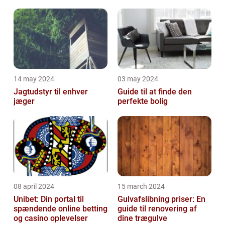
Malerservice til dit hjem
bevægelsesbesvær
eller virksomhed
14 may 2024
03 may 2024
Jagtudstyr til enhver
Guide til at finde den
jæger
perfekte bolig
08 april 2024
15 march 2024
Unibet: Din portal til
Gulvafslibning priser: En
spændende online betting
guide til renovering af
og casino oplevelser
dine trægulve