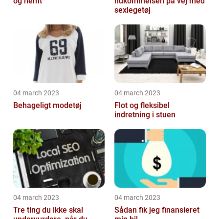
og nemt
hukommelsen på vej med
sexlegetøj
04 march 2023
04 march 2023
Behageligt modetøj
Flot og fleksibel
indretning i stuen
04 march 2023
04 march 2023
Tre ting du ikke skal
Sådan fik jeg finansieret