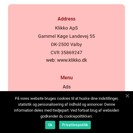
Address
web:
www.klikko.dk
Menu
Ads
About Us
På vores website bruges cookies til at huske dine indstillinger,
Cookies
statistik og personalisering af indhold og annoncer. Denne
information deles med tredjepart. Ved fortsat brug af websiden
Contact
godkender du cookiepolitikken.
Sitemap
Ok
Privatlivspolitik