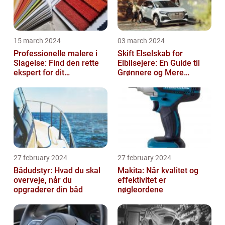
15 march 2024
03 march 2024
Professionelle malere i
Skift Elselskab for
Slagelse: Find den rette
Elbilsejere: En Guide til
ekspert for dit
Grønnere og Mere
malerprojekt
Økonomisk Kørsel
27 february 2024
27 february 2024
Bådudstyr: Hvad du skal
Makita: Når kvalitet og
overveje, når du
effektivitet er
opgraderer din båd
nøgleordene