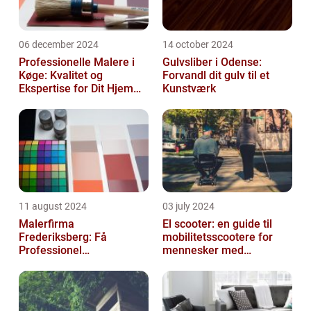
06 december 2024
14 october 2024
Professionelle Malere i
Gulvsliber i Odense:
Køge: Kvalitet og
Forvandl dit gulv til et
Ekspertise for Dit Hjem
Kunstværk
eller Virksomhed
11 august 2024
03 july 2024
Malerfirma
El scooter: en guide til
Frederiksberg: Få
mobilitetsscootere for
Professionel
mennesker med
Malerservice til dit hjem
bevægelsesbesvær
eller virksomhed