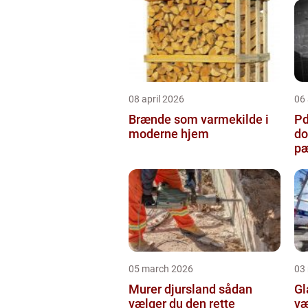
08 april 2026
06 
Brænde som varmekilde i
Pda
moderne hjem
do
pæ
05 march 2026
03
Murer djursland sådan
Gla
vælger du den rette
væ