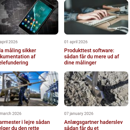
april 2026
01 april 2026
 måling sikker
Produkttest software:
kumentation af
sådan får du mere ud af
lefundering
dine målinger
 march 2026
07 january 2026
rmester i lejre sådan
Anlægsgartner haderslev
lger du den rette
sådan får du et