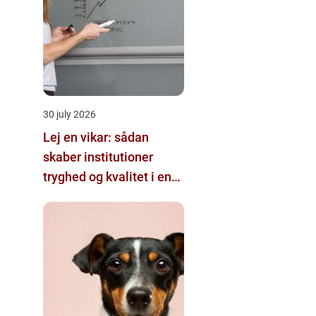
30 july 2026
Lej en vikar: sådan
skaber institutioner
tryghed og kvalitet i en
travl hverdag