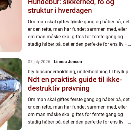
Hundebur: sikkerhed, ro og
struktur i hverdagen
Om man skal giftes første gang og håber på, det
er den rette, man har fundet sammen med, eller
om man måske skal giftes for femte gang og
stadig håber på, det er den perfekte for ens liv –
selv hvis man har ...
07 july 2026
Linnea Jensen
bryllupsunderholdning, underholdning til bryllup
Ndt en praktisk guide til ikke-
destruktiv prøvning
Om man skal giftes første gang og håber på, det
er den rette, man har fundet sammen med, eller
om man måske skal giftes for femte gang og
stadig håber på, det er den perfekte for ens liv –
selv hvis man har ...