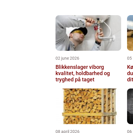
02 june 2026
05
Blikkenslager viborg
Kø
kvalitet, holdbarhed og
du
tryghed på taget
di
08 april 2026
06 