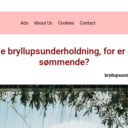
Ads
About Us
Cookies
Contact
e bryllupsunderholdning, for er
sømmende?
bryllupsund