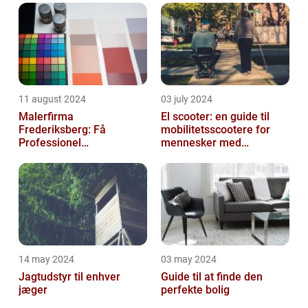
11 august 2024
03 july 2024
Malerfirma
El scooter: en guide til
Frederiksberg: Få
mobilitetsscootere for
Professionel
mennesker med
Malerservice til dit hjem
bevægelsesbesvær
eller virksomhed
14 may 2024
03 may 2024
Jagtudstyr til enhver
Guide til at finde den
jæger
perfekte bolig