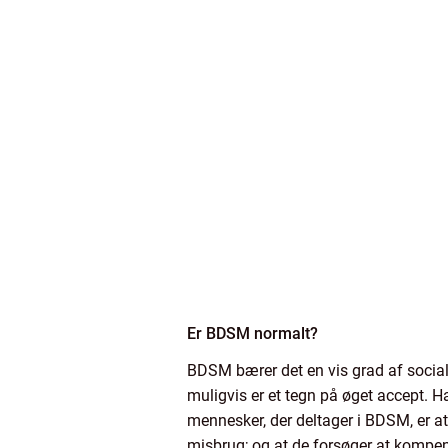
Er BDSM normalt?
BDSM bærer det en vis grad af social 
muligvis er et tegn på øget accept. 
mennesker, der deltager i BDSM, er at 
misbrug; og at de forsøger at kompen