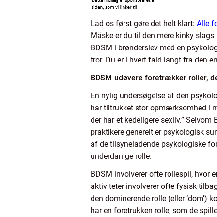
Lad os først gøre det helt klart:
Alle 
Måske er du til den mere kinky slags 
BDSM i brønderslev med en psykolog, m
tror. Du er i hvert fald langt fra den e
BDSM-udøvere foretrækker roller, de
En nylig undersøgelse af den psykol
har tiltrukket stor opmærksomhed i m
der har et kedeligere sexliv.” Selvom
praktikere generelt er psykologisk s
af de tilsyneladende psykologiske fo
underdanige rolle.
BDSM involverer ofte rollespil, hvor 
aktiviteter involverer ofte fysisk ti
den dominerende rolle (eller ‘dom’) k
har en foretrukken rolle, som de spill