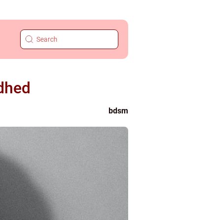
dhed
bdsm