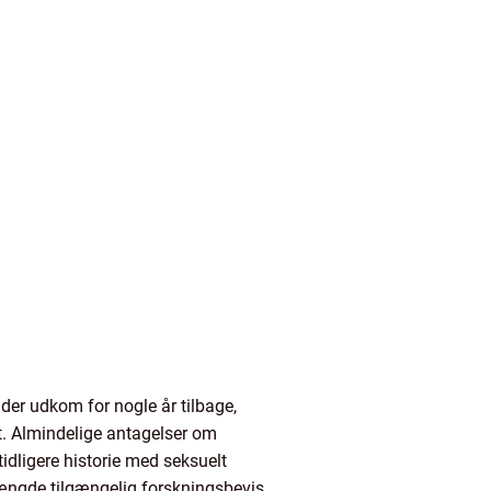
der udkom for nogle år tilbage,
t. Almindelige antagelser om
tidligere historie med seksuelt
mængde tilgængelig forskningsbevis,