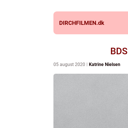
DIRCHFILMEN.
dk
BDS
05 august 2020
Katrine Nielsen