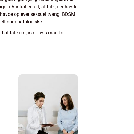
et i Australien ud, at folk, der havde
e havde oplevet seksuel tvang. BDSM,
ielt som patologiske.
dt at tale om, især hvis man får