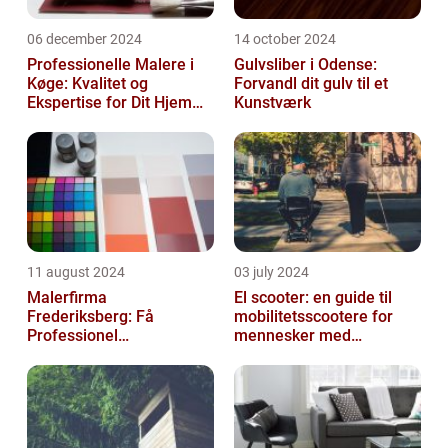
06 december 2024
14 october 2024
Professionelle Malere i
Gulvsliber i Odense:
Køge: Kvalitet og
Forvandl dit gulv til et
Ekspertise for Dit Hjem
Kunstværk
eller Virksomhed
11 august 2024
03 july 2024
Malerfirma
El scooter: en guide til
Frederiksberg: Få
mobilitetsscootere for
Professionel
mennesker med
Malerservice til dit hjem
bevægelsesbesvær
eller virksomhed