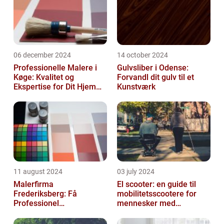
06 december 2024
14 october 2024
Professionelle Malere i
Gulvsliber i Odense:
Køge: Kvalitet og
Forvandl dit gulv til et
Ekspertise for Dit Hjem
Kunstværk
eller Virksomhed
11 august 2024
03 july 2024
Malerfirma
El scooter: en guide til
Frederiksberg: Få
mobilitetsscootere for
Professionel
mennesker med
Malerservice til dit hjem
bevægelsesbesvær
eller virksomhed