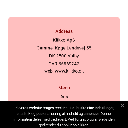
Address
web:
www.klikko.dk
Menu
Ads
About Us
På vores website bruges cookies til at huske dine indstillinger,
Cookies
statistik og personalisering af indhold og annoncer. Denne
information deles med tredjepart. Ved fortsat brug af websiden
Contact
godkender du cookiepolitikken.
Sitemap