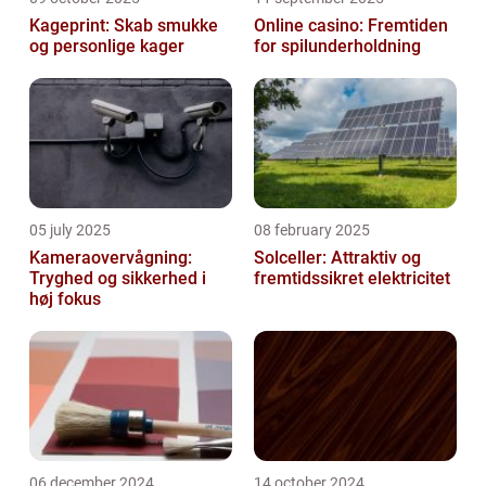
Kageprint: Skab smukke
Online casino: Fremtiden
og personlige kager
for spilunderholdning
05 july 2025
08 february 2025
Kameraovervågning:
Solceller: Attraktiv og
Tryghed og sikkerhed i
fremtidssikret elektricitet
høj fokus
06 december 2024
14 october 2024