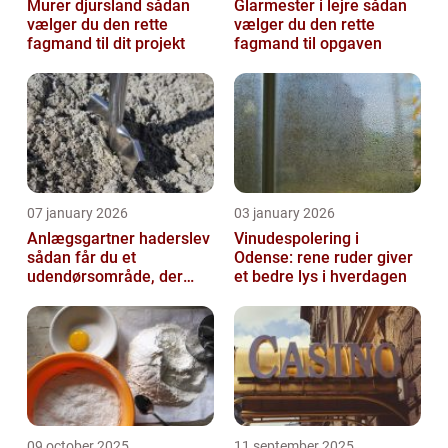
Murer djursland sådan
Glarmester i lejre sådan
vælger du den rette
vælger du den rette
fagmand til dit projekt
fagmand til opgaven
07 january 2026
03 january 2026
Anlægsgartner haderslev
Vinudespolering i
sådan får du et
Odense: rene ruder giver
udendørsområde, der
et bedre lys i hverdagen
holder i mange år
09 october 2025
11 september 2025