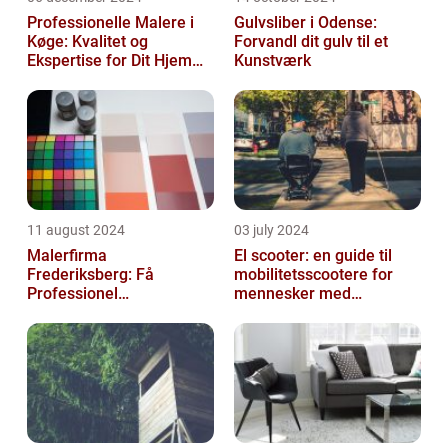
Professionelle Malere i
Gulvsliber i Odense:
Køge: Kvalitet og
Forvandl dit gulv til et
Ekspertise for Dit Hjem
Kunstværk
eller Virksomhed
11 august 2024
03 july 2024
Malerfirma
El scooter: en guide til
Frederiksberg: Få
mobilitetsscootere for
Professionel
mennesker med
Malerservice til dit hjem
bevægelsesbesvær
eller virksomhed