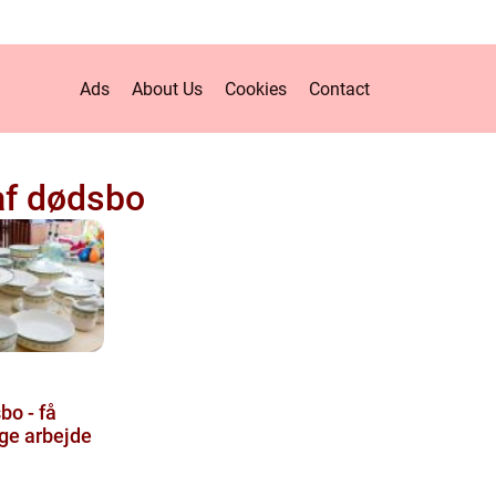
Ads
About Us
Cookies
Contact
af dødsbo
bo - få
nge arbejde