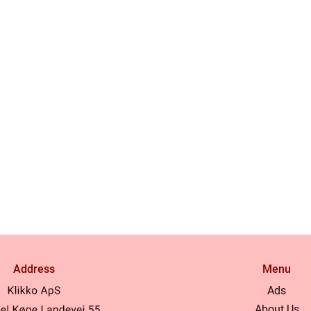
Address
Menu
Ads
About Us